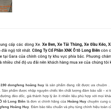
ung cấp các dòng Xe.
Xe Ben, Xe Tải Thùng, Xe Đầu Kéo, 
 đãi ngộ tốt nhất.
Công Ty Cổ Phần XNK Ô tô Long Biên
còn c
e tại Gara của chính công ty khu vực phía bắc. Phương ch
à nhiều chế độ ưu đãi nên khách hàng mua xe của chúng tôi
b190 dongfeng hoàng huy
là sản phẩm đang rất được ưa chuộm .
Sản phẩm được nhập nguyên chiếc lên chất lượng đảm bảo sắt – xi t
ường đèo dốc, giá thành hợp lý ăn ít nhiên liệu phù hợp với mọi kh
Ô tô Long Biên
là đơn vị chính hãng của
Hoàng
Huy
chuyên cung c
gfeng Hoàng Huy
. Đảm bảo tiêu chuẩn và phụ tùng chính hiệu toàn c