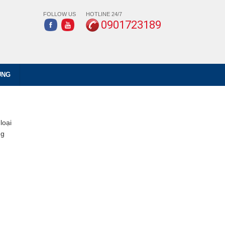
FOLLOW US
HOTLINE 24/7
0901723189
ỤNG
loại
ng