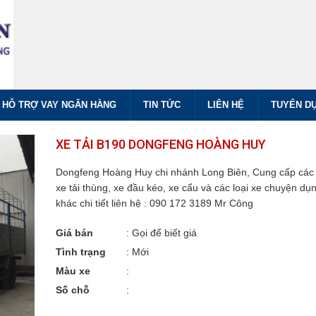
HỖ TRỢ VAY NGÂN HÀNG
TIN TỨC
LIÊN HỆ
TUYỂN D
XE TẢI B190 DONGFENG HOÀNG HUY
Dongfeng Hoàng Huy chi nhánh Long Biên, Cung cấp các 
xe tải thùng, xe đầu kéo, xe cẩu và các loại xe chuyện dụ
khác chi tiết liên hệ : 090 172 3189 Mr Công
Giá bán
:
Gọi để biết giá
Tình trạng
: Mới
Màu xe
:
Số chỗ
: