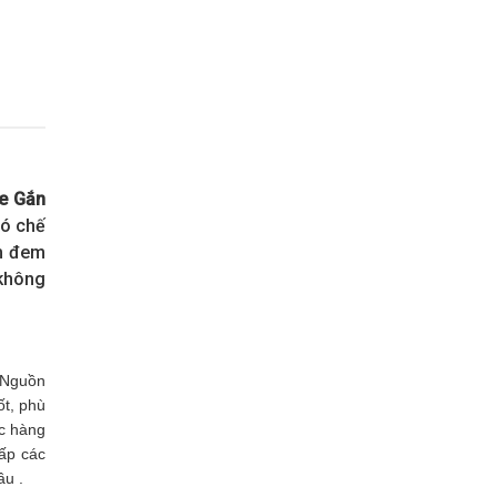
Xe Gắn
ó chế
âm đem
 không
 Nguồn
ốt, phù
ác hàng
ấp các
ầu .