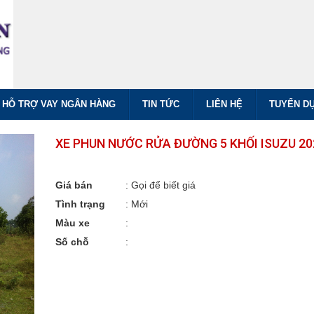
HỖ TRỢ VAY NGÂN HÀNG
TIN TỨC
LIÊN HỆ
TUYỂN D
XE PHUN NƯỚC RỬA ĐƯỜNG 5 KHỐI ISUZU 20
Giá bán
:
Gọi để biết giá
Tình trạng
: Mới
Màu xe
:
Số chỗ
: