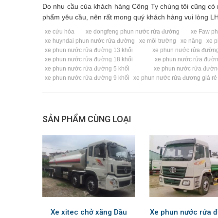
Do nhu cầu của khách hàng Công Ty chúng tôi cũng có m
phẩm yêu cầu, nên rất mong quý khách hàng vui lòng LH
xe cứu hỏa
xe dongfeng phun nước rửa đường
xe Faw p
xe huyndai phun nước rửa đường
xe môi trường
xe nâng
xe 
xe phun nước rửa đường 13 khối
xe phun nước rửa đường
xe phun nước rửa đường 18 khối
xe phun nước rửa đườn
xe phun nước rửa đường 5 khối
xe phun nước rửa đường
xe phun nước rửa đường 9 khối
xe phun nước rửa đương giá rẻ
SẢN PHẨM CÙNG LOẠI
Xe xitec chở xăng Dầu
Xe phun nước rửa 