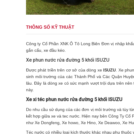
THÔNG SỐ KỸ THUẬT
Công ty Cổ Phần XNK Ô Tô Long Biên Đơn vị nhập khẩu n
gắn cẩu, xe đầu kéo.
Xe phun nước rửa đường 5 khối ISUZU
Được phát triền trên cơ sở của dòng xe
ISUZU
. Xe phu
sinh môi trường của các Thành Phố và Các Quận Huyện
lâu. Đây là dòng xe có sức mạnh vượt trội dựa trên nê
này.
Xe xi téc phun nước rửa đường 5 khối ISUZU
Do nhu cầu sử dụng của các đơn vị môi trường và tùy t
kết hợp giữa xe và tec nước. Hiện nay bên Công Ty C
như Xe Dongfeng, Xe howo, Xe Hino, Xe Deawoo, Xe Huy
Téc nước có nhiều loại kích thước khác nhau phụ thuộc v