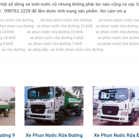
ột số dòng xe tưới nước cũ nhưng không phải lúc nào cũng có các l
 : 098761 2229 để lắm đước tình trạng sản phẩm. Xin cảm ơn ạ
hun nước rửa đường
xe hino phun nước rửa đường
xe howo phun nước rử
phun nuoc rua duong
xe phun nước rửa đường 10 khối
xe phun nước rửa đường 
 14 khối
xe phun nước rửa đường 15 khối
xe phun nước rửa đường 
g 19 khối
xe phun nước rửa đường 3 khối
xe phun nước rửa đường
 6 khối
xe phun nước rửa đường 7 khối
xe phun nước rửa đường
xe rửa đường
xe xăng dầu
xe xi téc phun nước rửa đường
đường 9
Xe Phun Nước Rửa Đường
Xe Phun Nước Rửa 