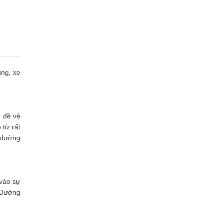
ùng, xe
n đề vệ
từ rất
a đường
 vào sự
 Đường