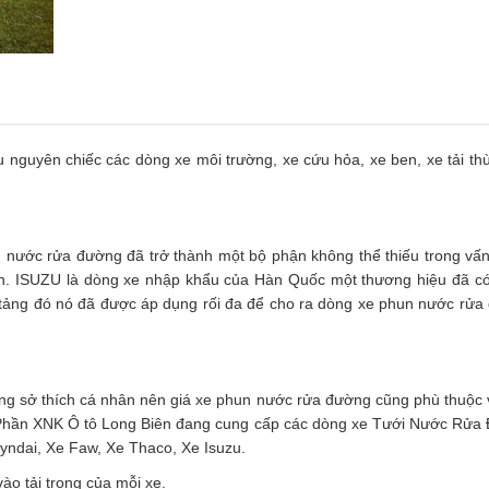
guyên chiếc các dòng xe môi trường, xe cứu hỏa, xe ben, xe tải th
n nước rửa đường đã trở thành một bộ phận không thể thiếu trong vấ
. ISUZU là dòng xe nhập khẩu của Hàn Quốc một thương hiệu đã có 
n tảng đó nó đã được áp dụng rối đa để cho ra dòng xe phun nước rử
ừng sở thích cá nhân nên giá xe phun nước rửa đường cũng phù thuộc
ổ Phần XNK Ô tô Long Biên đang cung cấp các dòng xe Tưới Nước Rửa
ndai, Xe Faw, Xe Thaco, Xe Isuzu.
ào tải trọng của mỗi xe.