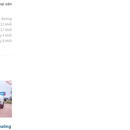
oại sản
a đường
12 khối
17 khối
 4 khối
 8 khối
Đường