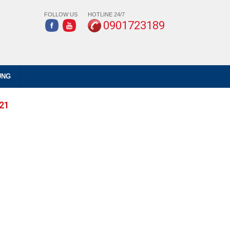
FOLLOW US
HOTLINE 24/7
0901723189
ỤNG
21