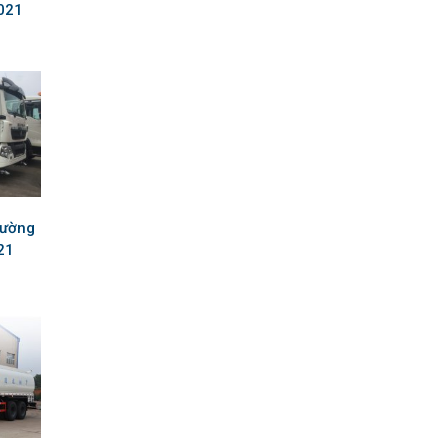
021
Đường
21