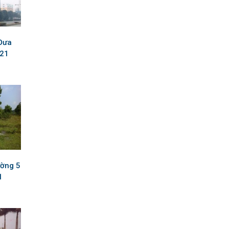
Đưa
021
ường 5
1