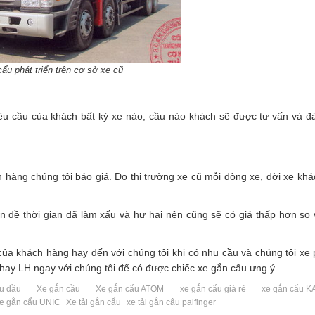
ẩu phát triển trên cơ sở xe cũ
êu cầu của khách bất kỳ xe nào, cầu nào khách sẽ được tư vấn và đ
h hàng chúng tôi báo giá. Do thị trường xe cũ mỗi dòng xe, đời xe kh
 đề thời gian đã làm xấu và hư hại nên cũng sẽ có giá thấp hơn so 
ủa khách hàng hay đến với chúng tôi khi có nhu cầu và chúng tôi xe
 hay LH ngay với chúng tôi để có được chiếc xe gắn cẩu ưng ý.
ầu dầu
Xe gắn cầu
Xe gắn cẩu ATOM
xe gắn cẩu giá rẻ
xe gắn cẩu 
e gắn cẩu UNIC
Xe tải gắn cẩu
xe tải gắn câu palfinger