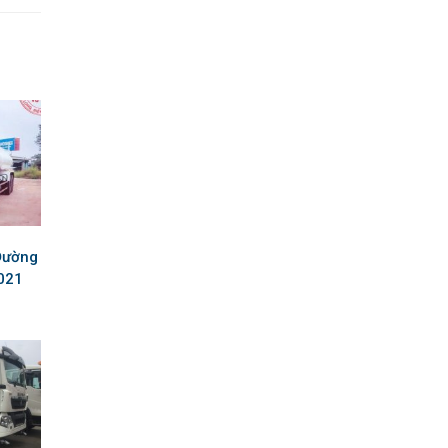
Đường
021