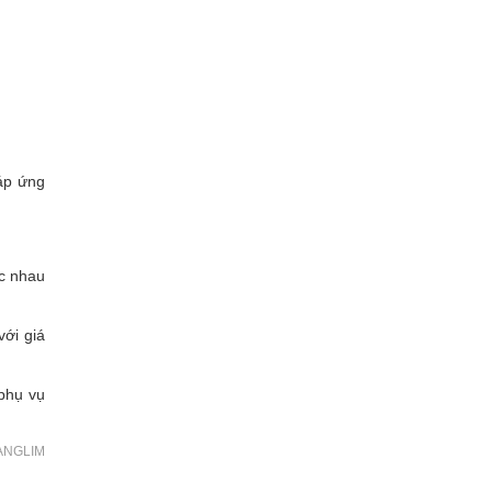
áp ứng
ác nhau
với giá
 phụ vụ
KANGLIM