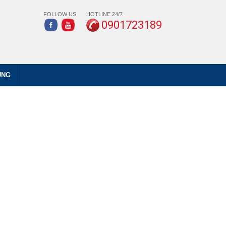
FOLLOW US
HOTLINE 24/7
0901723189
ỤNG