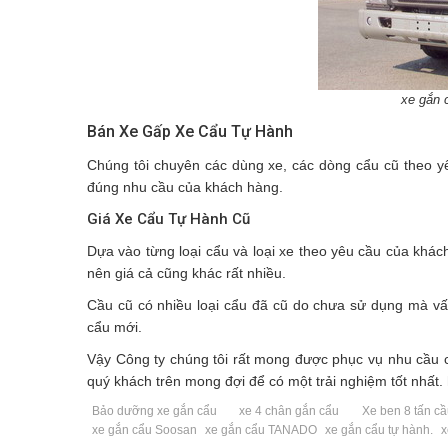
xe gắn c
Bán Xe Gấp Xe Cẩu Tự Hành
Chúng tôi chuyên các dùng xe, các dòng cẩu cũ theo y
đúng nhu cầu của khách hàng.
Giá Xe Cẩu Tự Hành Cũ
Dựa vào từng loại cẩu và loại xe theo yêu cầu của khác
nên giá cả cũng khác rất nhiều.
Cầu cũ có nhiều loại cẩu đã cũ do chưa sử dụng mà vấn
cẩu mới.
Vậy Công ty chúng tôi rất mong được phục vụ nhu cầu c
quý khách trên mong đợi để có một trải nghiệm tốt nhất.
Bảo dưỡng xe gắn cẩu
xe 4 chân gắn cẩu
Xe ben 8 tấn c
xe gắn cẩu Soosan
xe gắn cẩu TANADO
xe gắn cẩu tự hành.
x