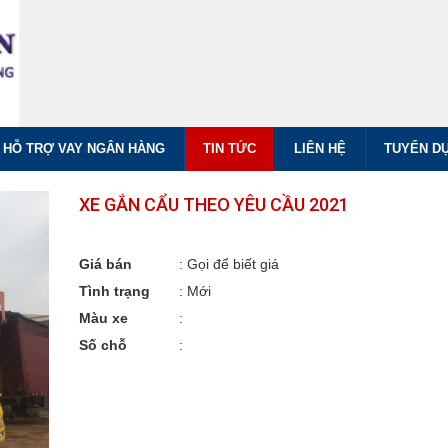
HỖ TRỢ VAY NGÂN HÀNG
TIN TỨC
LIÊN HỆ
TUYỂN D
XE GẮN CẨU THEO YÊU CẦU 2021
Giá bán
:
Gọi để biết giá
Tình trạng
: Mới
Màu xe
:
Số chỗ
: