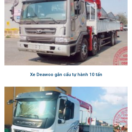
Xe Deawoo gắn cẩu tự hành 10 tấn