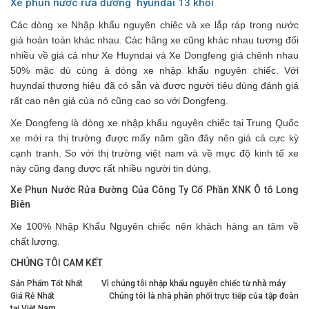
Xe phun nước rửa đường hyundai 13 khối
Các dòng xe Nhập khẩu nguyên chiêc và xe lắp ráp trong nước
giá hoàn toàn khác nhau. Các hãng xe cũng khác nhau tương đối
nhiều về giá cả như Xe Huyndai và Xe Dongfeng giá chênh nhau
50% mặc dù cùng à dòng xe nhập khẩu nguyên chiếc. Với
huyndai thương hiệu đã có sẵn và được người tiêu dùng đánh giá
rất cao nên giá của nó cũng cao so với Dongfeng.
Xe Dongfeng là dòng xe nhập khẩu nguyên chiếc tại Trung Quốc
xe mới ra thị trường được mấy năm gần đây nên giá cả cực kỳ
cạnh tranh. So với thị trường việt nam và về mực độ kinh tế xe
này cũng đang được rất nhiều người tin dùng.
Xe Phun Nước Rửa Đường Của Công Ty Cổ Phần XNK Ô tô Long
Biên
Xe 100% Nhập Khẩu Nguyên chiếc nên khách hàng an tâm về
chất lượng.
CHÚNG TÔI CAM KẾT
Sản Phẩm Tốt Nhất Vì chúng tôi nhập khẩu nguyên chiếc từ nhà máy
Giá Rẻ Nhất Chúng tôi là nhà phân phối trực tiếp của tập đoàn
tại Việt Nam