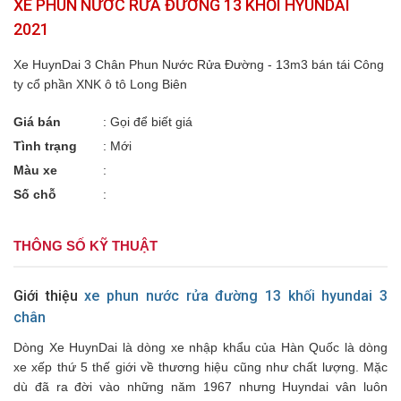
XE PHUN NƯỚC RỬA ĐƯỜNG 13 KHỐI HYUNDAI
2021
Xe HuynDai 3 Chân Phun Nước Rửa Đường - 13m3 bán tái Công
ty cổ phần XNK ô tô Long Biên
Giá bán
:
Gọi để biết giá
Tình trạng
: Mới
Màu xe
:
Số chỗ
:
THÔNG SỐ KỸ THUẬT
Giới thiệu
xe phun nước rửa đường 13 khối hyundai 3
chân
Dòng Xe HuynDai là dòng xe nhập khẩu của Hàn Quốc là dòng
xe xếp thứ 5 thế giới về thương hiệu cũng như chất lượng. Mặc
dù đã ra đời vào những năm 1967 nhưng Huyndai vân luôn