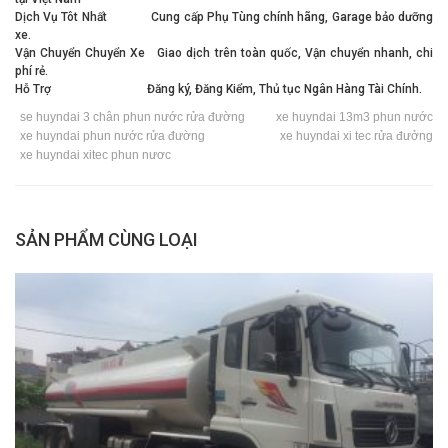
Dịch Vụ Tôt Nhất Cung cấp Phụ Tùng chính hãng, Garage bảo dưỡng
xe.
Vận Chuyển Chuyển Xe Giao dịch trên toàn quốc, Vận chuyển nhanh, chi
phí rẻ.
Hỗ Trợ Đăng ký, Đăng Kiểm, Thủ tục Ngân Hàng Tài Chính.
se huyndai 3 chân phun nước rửa đường
xe huyndai 13m3 phun nước
xe huyndai phun nước rửa đường
xe huyndai xi tec rửa đưởng
xe huyndai xitec phun nươc
SẢN PHẨM CÙNG LOẠI