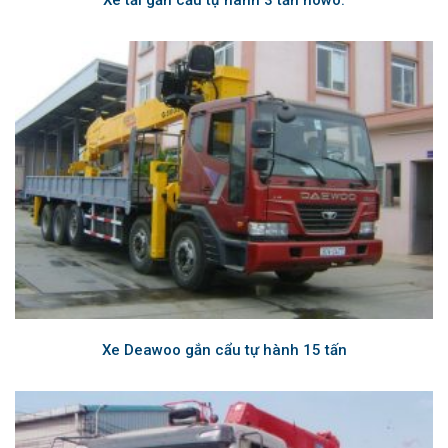
Xe Deawoo gắn cẩu tự hành 15 tấn