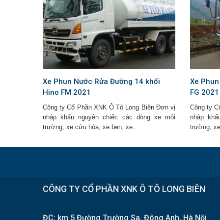
Xe Phun Nước Rửa Đường 14 khối
Xe Phun
Hino FM 2021
FG 2021
Công ty Cổ Phần XNK Ô Tô Long Biên Đơn vị
Công ty C
nhập khẩu nguyên chiếc các dòng xe môi
nhập khẩ
trường, xe cứu hỏa, xe ben, xe...
trường, xe
CÔNG TY CỔ PHẦN XNK Ô TÔ LONG BIÊN
ĐC: km 5 Đường Trường Sa, Đông Anh, Hà Nội