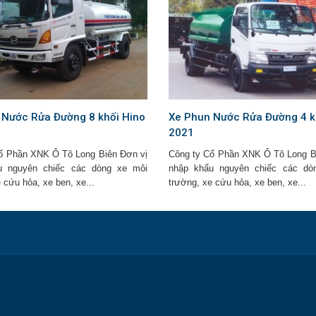
 Nước Rửa Đường 8 khối Hino
Xe Phun Nước Rửa Đường 4 k
2021
ổ Phần XNK Ô Tô Long Biên Đơn vị
Công ty Cổ Phần XNK Ô Tô Long B
u nguyên chiếc các dòng xe môi
nhập khẩu nguyên chiếc các dò
 cứu hỏa, xe ben, xe...
trường, xe cứu hỏa, xe ben, xe...