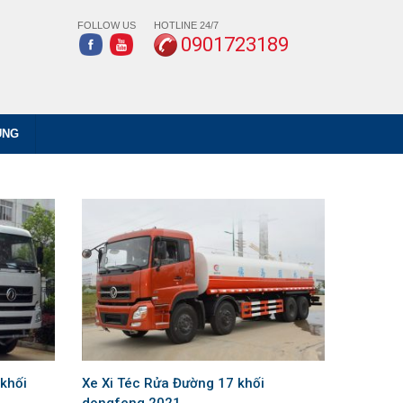
FOLLOW US
HOTLINE 24/7
0901723189
ỤNG
khối
Xe Xi Téc Rửa Đường 17 khối
dongfeng 2021