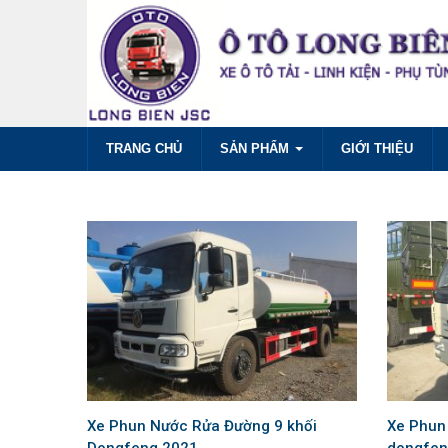
TRANG CHỦ
SẢN PHẨM
GIỚI THIỆU
Xe Phun Nước Rửa Đường 9 khối
Xe Phun
Dongfeng 2021
dongfen