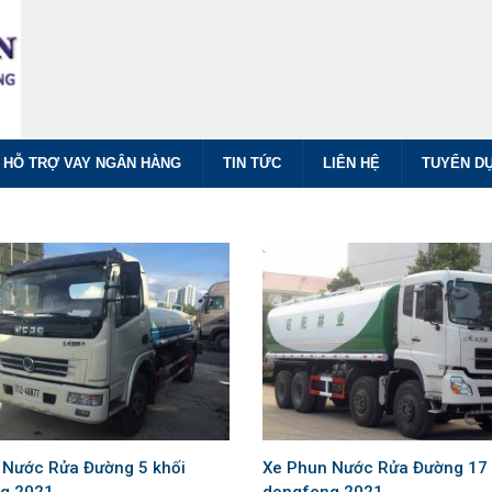
HỖ TRỢ VAY NGÂN HÀNG
TIN TỨC
LIÊN HỆ
TUYỂN D
 Nước Rửa Đường 5 khối
Xe Phun Nước Rửa Đường 17 
g 2021
dongfeng 2021