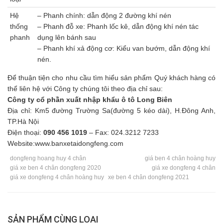
Hệ
– Phanh chính: dẫn động 2 đường khí nén
thống
– Phanh đỗ xe: Phanh lốc kê, dẫn động khí nén tác
phanh
dụng lên bánh sau
– Phanh khí xả động cơ: Kiểu van bướm, dẫn động khí
nén.
Để thuận tiện cho nhu cầu tìm hiểu sản phẩm Quý khách hàng có
thể liên hệ với Công ty chúng tôi theo địa chỉ sau:
Công ty cổ phần xuất nhập khẩu ô tô Long Biên
Địa chỉ: Km5 đường Trường Sa(đường 5 kéo dài), H.Đông Anh,
TP.Hà Nội
Điện thoại:
090 456 1019
– Fax: 024.3212 7233
Website:www.banxetaidongfeng.com
dongfeng hoang huy 4 chân
giá ben 4 chân hoàng huy
giá xe ben 4 chân dongfeng 2020
giá xe dongfeng 4 chân
giá xe dongfeng 4 chân hoàng huy
xe ben 4 chân dongfeng 2021
SẢN PHẨM CÙNG LOẠI