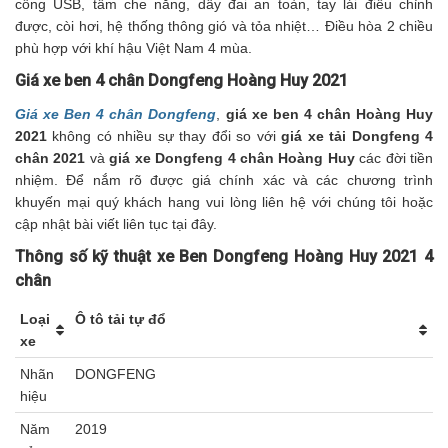
cổng USB, tấm che nắng, dây đai an toàn, tay lái điều chỉnh
được, còi hơi, hệ thống thông gió và tỏa nhiệt… Điều hòa 2 chiều
phù hợp với khí hậu Việt Nam 4 mùa.
Giá xe ben 4 chân Dongfeng Hoàng Huy 2021
Giá xe Ben 4 chân Dongfeng
,
giá xe ben 4 chân Hoàng Huy
2021
không có nhiều sự thay đổi so với
giá xe tải Dongfeng 4
chân 2021
và
giá xe Dongfeng 4 chân Hoàng Huy
các đời tiền
nhiệm. Để nắm rõ được giá chính xác và các chương trình
khuyến mại quý khách hang vui lòng liên hệ với chúng tôi hoặc
cập nhật bài viết liên tục tại đây.
Thông số kỹ thuật xe Ben Dongfeng Hoàng Huy 2021 4
chân
Loại
Ô tô tải tự đổ
xe
Nhãn
DONGFENG
hiệu
Năm
2019