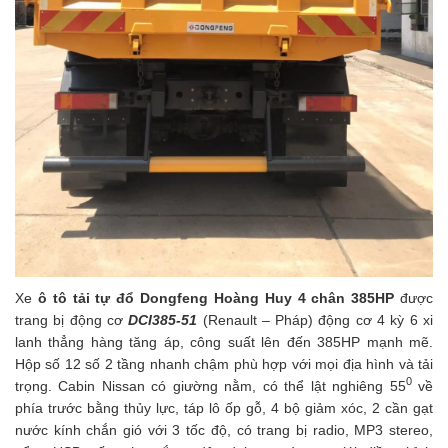
Xe
ô tô tải tự đổ Dongfeng Hoàng Huy 4 chân 385HP
được
trang bị động cơ
DCI385-51
(Renault – Pháp) động cơ 4 kỳ 6 xi
lanh thẳng hàng tăng áp, công suất lên đến 385HP mạnh mẽ.
Hộp số 12 số 2 tầng nhanh chậm phù hợp với mọi địa hình và tải
0
trọng. Cabin Nissan có giường nằm, có thể lật nghiêng 55
về
phía trước bằng thủy lực, táp lô ốp gỗ, 4 bộ giảm xóc, 2 cần gạt
nước kính chắn gió với 3 tốc độ, có trang bị radio, MP3 stereo,