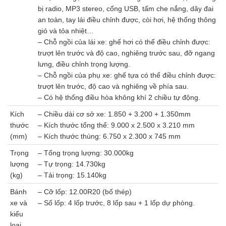
bị radio, MP3 stereo, cổng USB, tấm che nắng, dây đai
an toàn, tay lái điều chỉnh được, còi hơi, hệ thống thông
gió và tỏa nhiệt…
– Chỗ ngồi của lái xe: ghế hơi có thể điều chỉnh được:
trượt lên trước và độ cao, nghiêng trước sau, đỡ ngang
lưng, điều chỉnh trọng lượng.
– Chỗ ngồi của phụ xe: ghế tựa có thể điều chỉnh được:
trượt lên trước, độ cao và nghiêng về phía sau.
– Có hệ thống điều hòa không khí 2 chiều tự động.
Kích
– Chiều dài cơ sở xe: 1.850 + 3.200 + 1.350mm
thước
– Kích thước tổng thể: 9.000 x 2.500 x 3.210 mm
(mm)
– Kích thước thùng: 6.750 x 2.300 x 745 mm
Trọng
– Tổng trọng lượng: 30.000kg
lượng
– Tự trọng: 14.730kg
(kg)
– Tải trọng: 15.140kg
Bánh
– Cỡ lốp: 12.00R20 (bố thép)
xe và
– Số lốp: 4 lốp trước, 8 lốp sau + 1 lốp dự phòng.
kiểu
loại