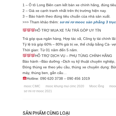
1 – Ô tô Long Biên cam kết bán xe chính hãng, đúng tiê
2 – Giá xe cạnh tranh nhất trên thị trường hiện nay.
3 – Bảo hành theo đúng tiêu chuẩn của nhà sản xuất.
>>> Tham khảo thêm:
sơ mi rơ mooc sàn phẳng 3 trục
HỖ TRỢ MUA XE TẢI TRẢ GÓP UY TÍN
Trả góp qua ngân hàng, Hợp tác xã, Công ty tài chính lãi
Tỷ lệ trả góp 60% – 80% giá trị xe, thế chấp bằng Cà- vẹ
Thời gian: Từ 01 năm đến 5 năm.
HỖ TRỢ DỊCH VỤ – PHỤ TÙNG CHÍNH HÃNG
Bảo hành –Bảo dưỡng –Dịch vụ kỹ thuật chuyên nghiệp,
Đóng thùng xe theo yêu cầu, thùng xe chuyên dụng: Bửn
máy, thùng ben, gắn cẩu…
Hotline: 090 620 3738 – 090 456 1019
mooc CIMC
mooc khung mui cimc 2020
Mooc lồng
mooc
sơ mi rơ mooc 2021
SẢN PHẨM CÙNG LOẠI