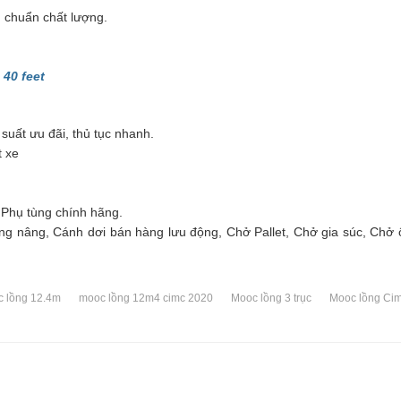
u chuẩn chất lượng.
 40 feet
 suất ưu đãi, thủ tục nhanh.
t xe
 Phụ tùng chính hãng.
g nâng, Cánh dơi bán hàng lưu động, Chở Pallet, Chở gia súc, Chở 
 lồng 12.4m
mooc lồng 12m4 cimc 2020
Mooc lồng 3 trục
Mooc lồng Cim