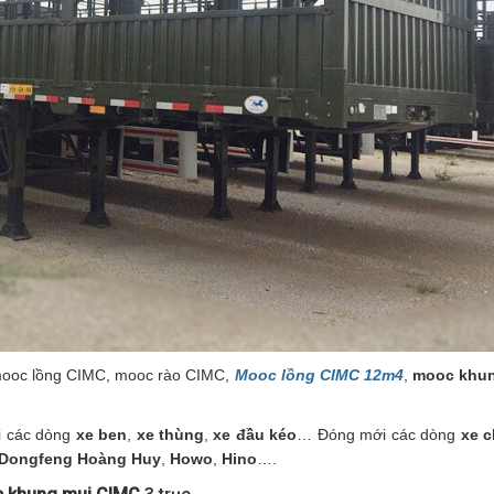
mooc lồng CIMC, mooc rào CIMC,
Mooc lồng CIMC 12m4
,
mooc khun
i các dòng
xe ben
,
xe thùng
,
xe đầu kéo
… Đóng mới các dòng
xe 
Dongfeng Hoàng Huy
,
Howo
,
Hino
….