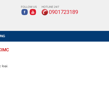
FOLLOW US
HOTLINE 24/7
0901723189
ỤNG
CIMC
 loại.