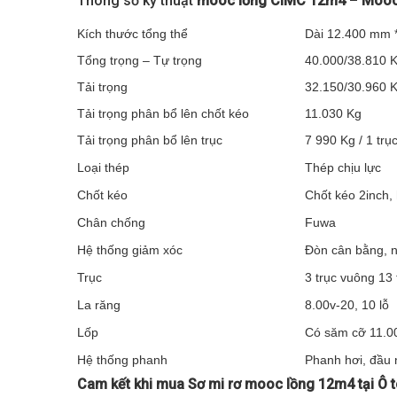
Thông số kỹ thuật
mooc lồng CIMC 12m4
–
Mooc
Kích thước tổng thể
Dài 12.400 mm 
Tổng trọng – Tự trọng
40.000/38.810 K
Tải trọng
32.150/30.960 
Tải trọng phân bổ lên chốt kéo
11.030 Kg
Tải trọng phân bổ lên trục
7 990 Kg / 1 trục
Loại thép
Thép chịu lực
Chốt kéo
Chốt kéo 2inch,
Chân chống
Fuwa
Hệ thống giảm xóc
Đòn cân bằng, nh
Trục
3 trục vuông 13 
La răng
8.00v-20, 10 lỗ
Lốp
Có săm cỡ 11.00R
Hệ thống phanh
Phanh hơi, đầu 
Cam kết khi mua Sơ mi rơ mooc lồng 12m4 tại Ô 