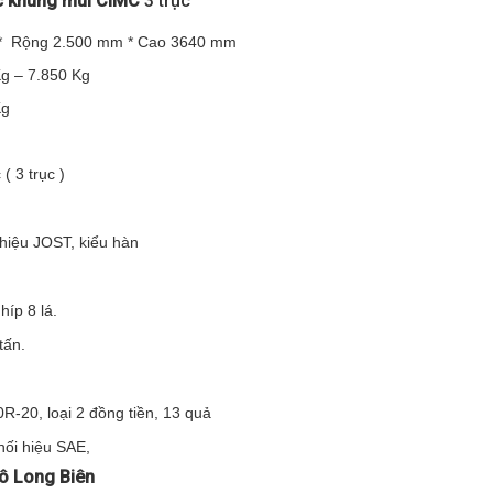
 khung mui CIMC
3 trục
* Rộng 2.500 mm * Cao 3640 mm
g – 7.850 Kg
Kg
 ( 3 trục )
 hiệu JOST, kiểu hàn
íp 8 lá.
tấn.
-20, loại 2 đồng tiền, 13 quả
nối hiệu SAE,
tô Long Biên