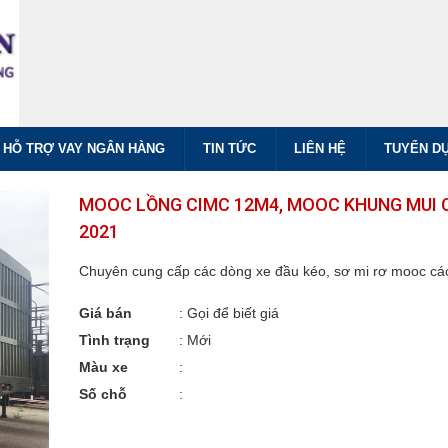
HỖ TRỢ VAY NGÂN HÀNG
TIN TỨC
LIÊN HỆ
TUYỂN D
MOOC LỒNG CIMC 12M4, MOOC KHUNG MUI 
2021
Chuyên cung cấp các dòng xe đầu kéo, sơ mi rơ mooc các
Giá bán
:
Gọi để biết giá
Tình trạng
: Mới
Màu xe
:
Số chỗ
: