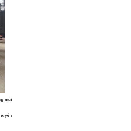
g mui
chuyên