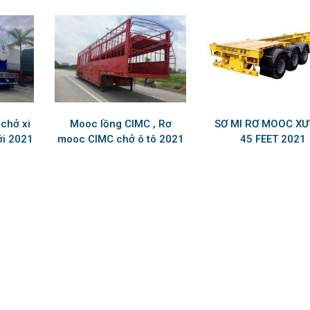
chở xi
Mooc lồng CIMC , Rơ
SƠ MI RƠ MOOC X
ới 2021
mooc CIMC chở ô tô 2021
45 FEET 2021